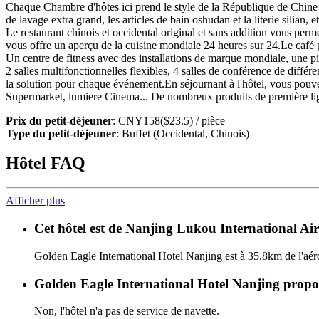
Chaque Chambre d'hôtes ici prend le style de la République de Chine
de lavage extra grand, les articles de bain oshudan et la literie silian, et
Le restaurant chinois et occidental original et sans addition vous pe
vous offre un aperçu de la cuisine mondiale 24 heures sur 24.Le café pa
Un centre de fitness avec des installations de marque mondiale, une pis
2 salles multifonctionnelles flexibles, 4 salles de conférence de diffé
la solution pour chaque événement.En séjournant à l'hôtel, vous pouv
Supermarket, lumiere Cinema... De nombreux produits de première lig
Prix du petit-déjeuner
: CNY158($23.5) / pièce
Type du petit-déjeuner
: Buffet (Occidental, Chinois)
Hôtel FAQ
Afficher plus
Cet hôtel est de Nanjing Lukou International Air
Golden Eagle International Hotel Nanjing est à 35.8km de l'aér
Golden Eagle International Hotel Nanjing propose
Non, l'hôtel n'a pas de service de navette.