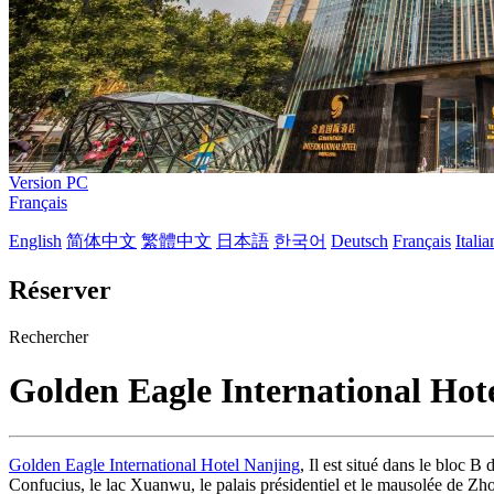
Version PC
Français
English
简体中文
繁體中文
日本語
한국어
Deutsch
Français
Itali
Réserver
Rechercher
Golden Eagle International Hot
Golden Eagle International Hotel Nanjing
, Il est situé dans le bloc B
Confucius, le lac Xuanwu, le palais présidentiel et le mausolée de Zho