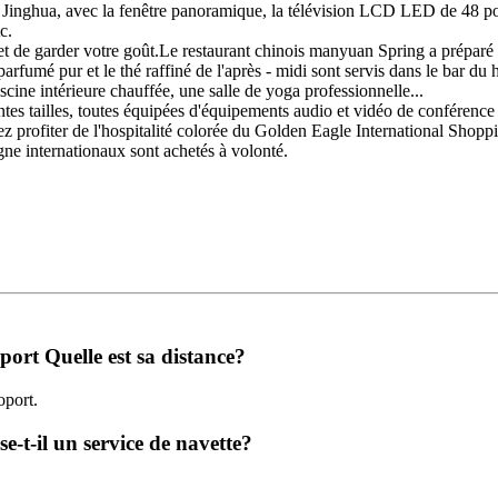
 Jinghua, avec la fenêtre panoramique, la télévision LCD LED de 48 po
c.
rmet de garder votre goût.Le restaurant chinois manyuan Spring a prépar
rfumé pur et le thé raffiné de l'après - midi sont servis dans le bar du h
cine intérieure chauffée, une salle de yoga professionnelle...
rentes tailles, toutes équipées d'équipements audio et vidéo de conférenc
ez profiter de l'hospitalité colorée du Golden Eagle International Sho
ne internationaux sont achetés à volonté.
port Quelle est sa distance?
oport.
-t-il un service de navette?