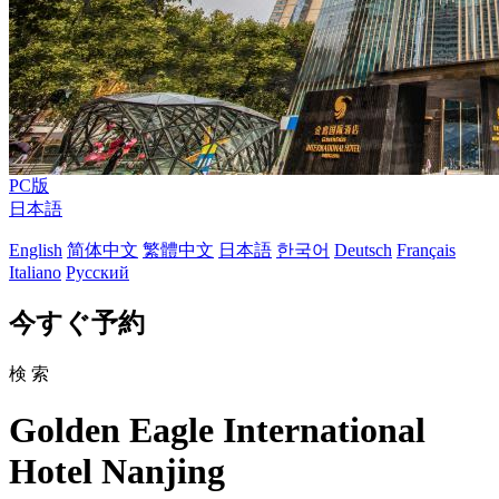
PC版
日本語
English
简体中文
繁體中文
日本語
한국어
Deutsch
Français
Italiano
Русский
今すぐ予約
検 索
Golden Eagle International
Hotel Nanjing