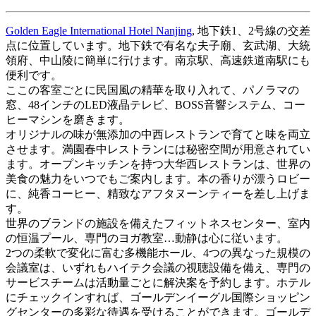
Golden Eagle International Hotel Nanjing
, 地下鉄1、2号線の交差
点に位置しています。地下鉄で有名な夫子廟、玄武湖、大統
領府、中山陵に簡単に行けます。南京駅、高速鉄道南駅にも
便利です。
ここの客室ごとに民国風の精華を取り入れて、パノラマの
窓、48インチのLED液晶テレビ、BOSS音響システム、コー
ヒーマシンを磨きます。
オリジナルの味が無添加の中西レストランで育てと味を両立
させます。満園春中レストランには秘密空間が用意されてい
ます。オープンキッチンを持つ大华西レストランは、世界の
美食の魅力をいつでもご案内します。本の香りが漂うロビー
に、純香コーヒー、精致なアフタヌーンティーを差し上げま
す。
世界のブランドの施設を備えたフィットネスセンター、室内
の恒温プール、専門のヨガ教室…動静は心に従います。
2つの柔軟で変化に富む多機能ホール、4つの異なった規模の
会議室は、いずれもハイテク会議の視聴設備を備え、専門の
サービスチームは活動量ごとに解決案を予約します。ホテル
にチェックインすれば、ゴールデンイーグル国際ショッピン
グセンターの多彩な待遇を受けることができます。ゴールデ